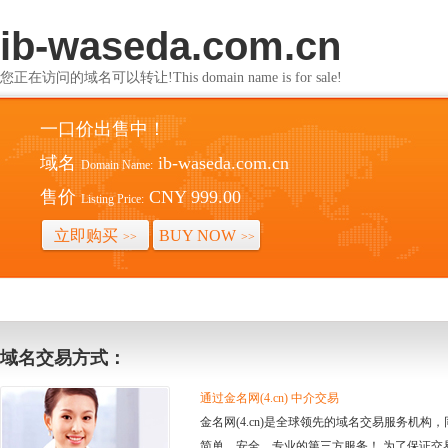
ib-waseda.com.cn
您正在访问的域名可以转让!This domain name is for sale!
一口价出售中！
域名
ib-waseda.com.cn
Domain Name:
售价
CNY 999.00
Listing Price:
立即购买
BUY NOW
>>
>>
域名交易方式：
通过金名网(4.cn) 中介交易
金名网(4.cn)是全球领先的域名交易服务机
简单、安全、专业的第三方服务！ 为了保证交