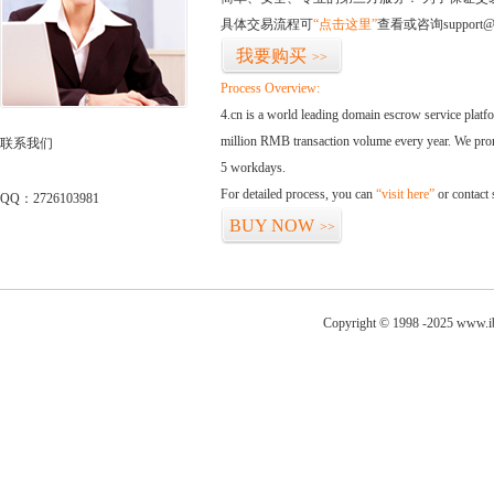
具体交易流程可
“点击这里”
查看或咨询support@
我要购买
>>
Process Overview:
4.cn is a world leading domain escrow service plat
million RMB transaction volume every year. We promi
联系我们
5 workdays.
For detailed process, you can
“visit here”
or contact
QQ：2726103981
BUY NOW
>>
Copyright © 1998 -2025 www.ib